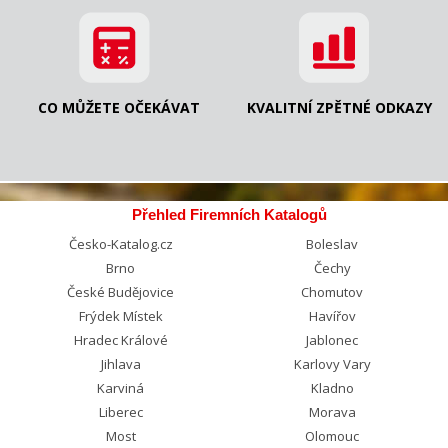
CO MŮŽETE OČEKÁVAT
KVALITNÍ ZPĚTNÉ ODKAZY
Přehled Firemních Katalogů
Česko-Katalog.cz
Boleslav
Brno
Čechy
České Budějovice
Chomutov
Frýdek Místek
Havířov
Hradec Králové
Jablonec
Jihlava
Karlovy Vary
Karviná
Kladno
Liberec
Morava
Most
Olomouc